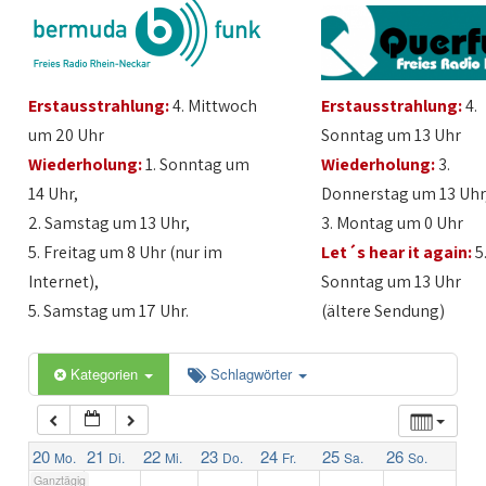
1:00
Erstausstrahlung:
4. Mittwoch
Erstausstrahlung:
4.
2:00
um 20 Uhr
Sonntag um 13 Uhr
Wiederholung:
1. Sonntag um
Wiederholung:
3.
3:00
14 Uhr,
Donnerstag um 13 Uhr
2. Samstag um 13 Uhr,
3. Montag um 0 Uhr
4:00
5. Freitag um 8 Uhr (nur im
Let´s hear it again:
5
Internet),
Sonntag um 13 Uhr
5:00
5. Samstag um 17 Uhr.
(ältere Sendung)
6:00
Kategorien
Schlagwörter
7:00
20
21
22
23
24
25
26
Mo.
Di.
Mi.
Do.
Fr.
Sa.
So.
Ganztägig