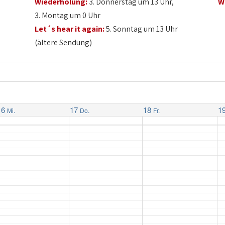
Wiederholung:
3. Donnerstag um 13 Uhr,
W
3. Montag um 0 Uhr
Let´s hear it again:
5. Sonntag um 13 Uhr
(ältere Sendung)
16
17
18
1
Mi.
Do.
Fr.