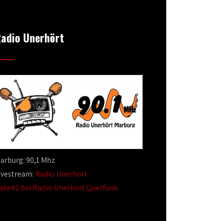
adio Unerhört
arburg: 90,1 Mhz
ivestream:
Radio Unerhört
ake42 bei Radio Unerhört Querfunk