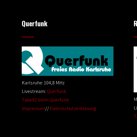
Querfunk
R
Karlsruhe: 104,8 MHz
Livestream:
Querfunk
M
Take42 beim Querfunk
L
Impressum
//
Datenschutzerklärung
T