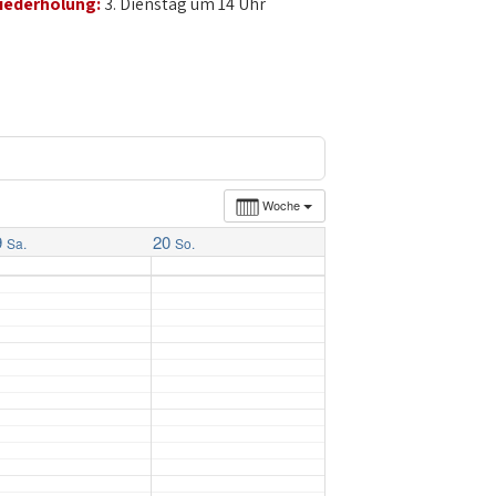
iederholung:
3. Dienstag um 14 Uhr
Woche
9
20
Sa.
So.