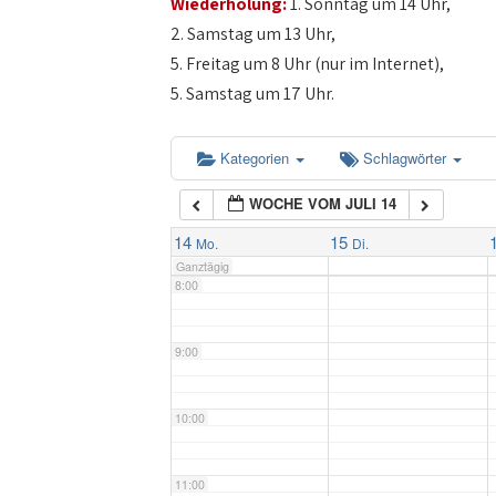
Wiederholung:
1. Sonntag um 14 Uhr,
4:00
2. Samstag um 13 Uhr,
5. Freitag um 8 Uhr (nur im Internet),
5:00
5. Samstag um 17 Uhr.
6:00
Kategorien
Schlagwörter
WOCHE VOM JULI 14
7:00
14
15
Mo.
Di.
Ganztägig
8:00
9:00
10:00
11:00