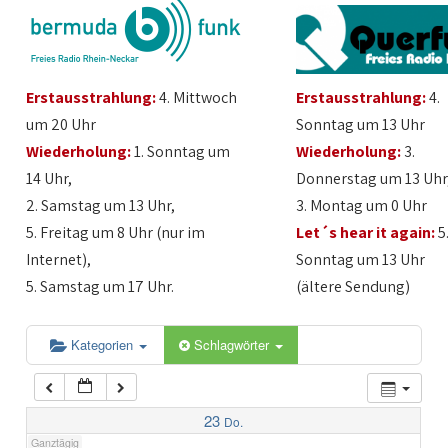
1:00
Erstausstrahlung:
4. Mittwoch
Erstausstrahlung:
4.
2:00
um 20 Uhr
Sonntag um 13 Uhr
Wiederholung:
1. Sonntag um
Wiederholung:
3.
3:00
14 Uhr,
Donnerstag um 13 Uhr
2. Samstag um 13 Uhr,
3. Montag um 0 Uhr
4:00
5. Freitag um 8 Uhr (nur im
Let´s hear it again:
5
Internet),
Sonntag um 13 Uhr
5:00
5. Samstag um 17 Uhr.
(ältere Sendung)
6:00
Kategorien
Schlagwörter
7:00
23
Do.
Ganztägig